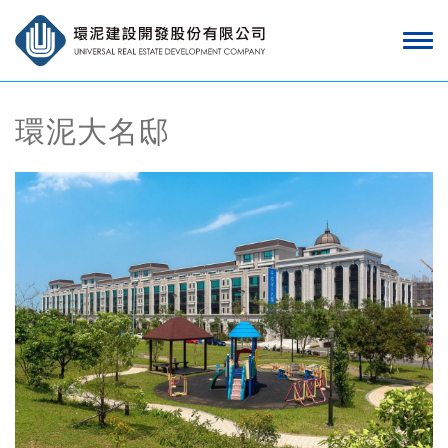
環泥大名邸